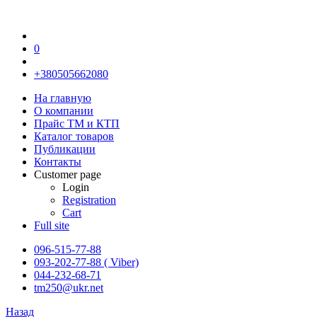
0
+380505662080
На главную
О компании
Прайс TM и КТП
Каталог товаров
Публикации
Контакты
Customer page
Login
Registration
Cart
Full site
096-515-77-88
093-202-77-88 ( Viber)
044-232-68-71
tm250@ukr.net
Назад