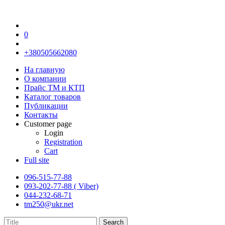
0
+380505662080
На главную
О компании
Прайс TM и КТП
Каталог товаров
Публикации
Контакты
Customer page
Login
Registration
Cart
Full site
096-515-77-88
093-202-77-88 ( Viber)
044-232-68-71
tm250@ukr.net