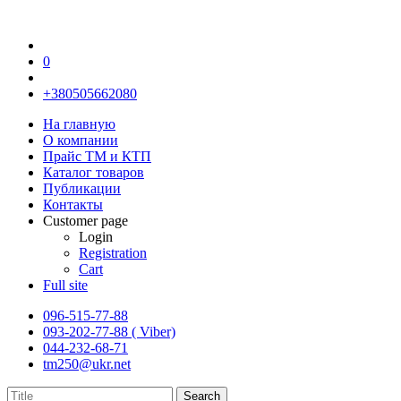
0
+380505662080
На главную
О компании
Прайс TM и КТП
Каталог товаров
Публикации
Контакты
Customer page
Login
Registration
Cart
Full site
096-515-77-88
093-202-77-88 ( Viber)
044-232-68-71
tm250@ukr.net