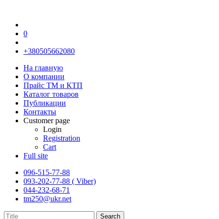
0
+380505662080
На главную
О компании
Прайс TM и КТП
Каталог товаров
Публикации
Контакты
Customer page
Login
Registration
Cart
Full site
096-515-77-88
093-202-77-88 ( Viber)
044-232-68-71
tm250@ukr.net