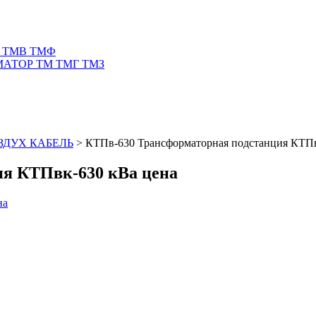
 ТМВ ТМФ
АТОР ТМ ТМГ ТМЗ
ЗДУХ КАБЕЛЬ
>
КТПв-630 Трансформаторная подстанция КТПв
ия КТПвк-630 кВа цена