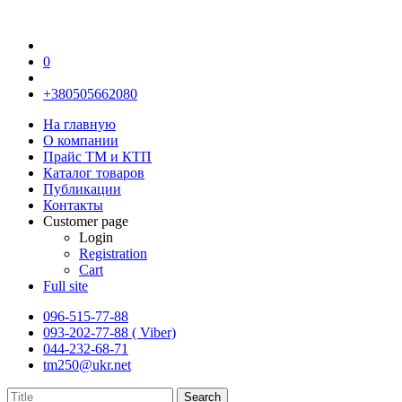
0
+380505662080
На главную
О компании
Прайс TM и КТП
Каталог товаров
Публикации
Контакты
Customer page
Login
Registration
Cart
Full site
096-515-77-88
093-202-77-88 ( Viber)
044-232-68-71
tm250@ukr.net