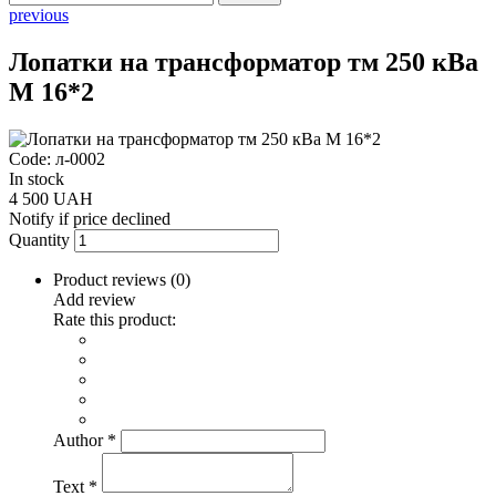
previous
Лопатки на трансформатор тм 250 кВа
М 16*2
Code: л-0002
In stock
4 500 UAH
Notify if price declined
Quantity
Product reviews (
0
)
Add review
Rate this product:
Author
*
Text
*