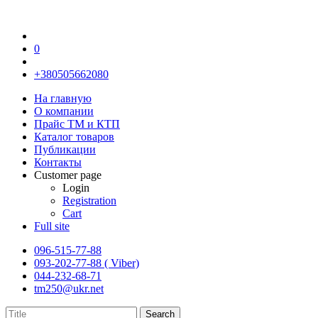
0
+380505662080
На главную
О компании
Прайс TM и КТП
Каталог товаров
Публикации
Контакты
Customer page
Login
Registration
Cart
Full site
096-515-77-88
093-202-77-88 ( Viber)
044-232-68-71
tm250@ukr.net