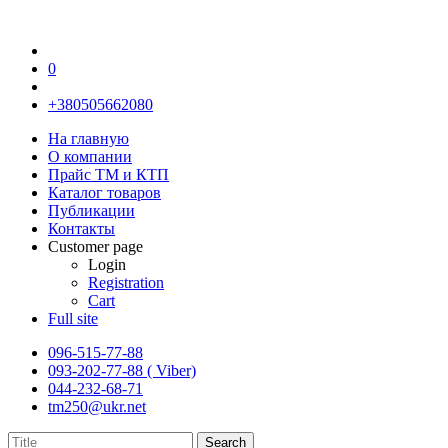
0
+380505662080
На главную
О компании
Прайс TM и КТП
Каталог товаров
Публикации
Контакты
Customer page
Login
Registration
Cart
Full site
096-515-77-88
093-202-77-88 ( Viber)
044-232-68-71
tm250@ukr.net