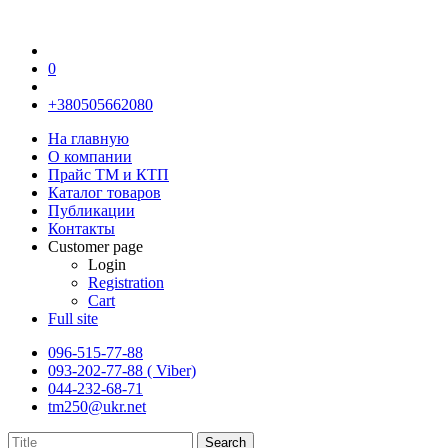
0
+380505662080
На главную
О компании
Прайс TM и КТП
Каталог товаров
Публикации
Контакты
Customer page
Login
Registration
Cart
Full site
096-515-77-88
093-202-77-88 ( Viber)
044-232-68-71
tm250@ukr.net