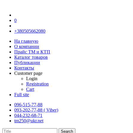
0
+380505662080
На главную
О компании
Прайс TM и КТП
Каталог товаров
Публикации
Контакты
Customer page
Login
Registration
Cart
Full site
096-515-77-88
093-202-77-88 ( Viber)
044-232-68-71
tm250@ukr.net