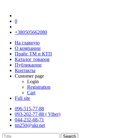
0
+380505662080
На главную
О компании
Прайс TM и КТП
Каталог товаров
Публикации
Контакты
Customer page
Login
Registration
Cart
Full site
096-515-77-88
093-202-77-88 ( Viber)
044-232-68-71
tm250@ukr.net