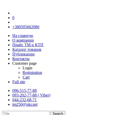
0
+380505662080
На главную
О компании
Прайс TM и КТП
Каталог товаров
Публикации
Контакты
Customer page
Login
Registration
Cart
Full site
096-515-77-88
093-202-77-88 ( Viber)
044-232-68-71
tm250@ukr.net