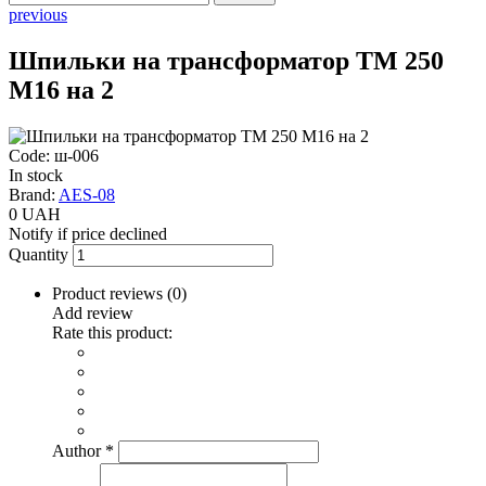
previous
Шпильки на трансформатор ТМ 250
М16 на 2
Code: ш-006
In stock
Brand:
AES-08
0 UAH
Notify if price declined
Quantity
Product reviews (
0
)
Add review
Rate this product:
Author
*