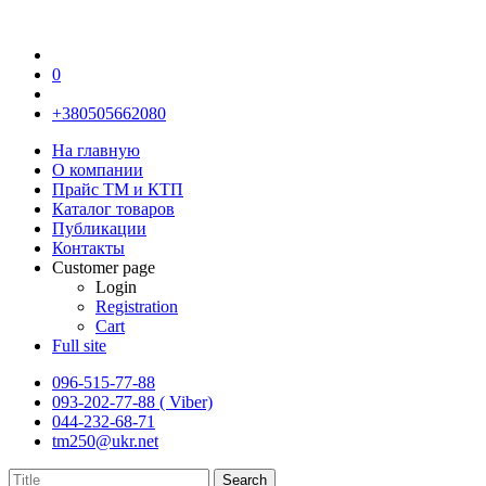
0
+380505662080
На главную
О компании
Прайс TM и КТП
Каталог товаров
Публикации
Контакты
Customer page
Login
Registration
Cart
Full site
096-515-77-88
093-202-77-88 ( Viber)
044-232-68-71
tm250@ukr.net