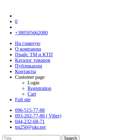
0
+380505662080
На главную
О компании
Прайс TM и КТП
Каталог товаров
Публикации
Контакты
Customer page
Login
Registration
Cart
Full site
096-515-77-88
093-202-77-88 ( Viber)
044-232-68-71
tm250@ukr.net