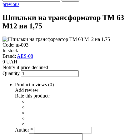
previous
Шпильки на трансформатор ТМ 63
М12 на 1,75
Code: ш-003
In stock
Brand:
AES-08
0 UAH
Notify if price declined
Quantity
Product reviews (
0
)
Add review
Rate this product:
Author
*