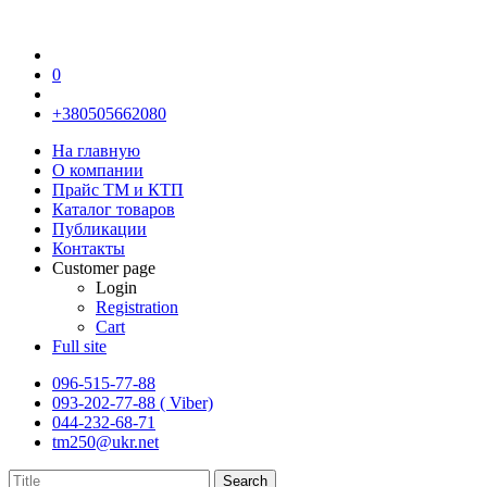
0
+380505662080
На главную
О компании
Прайс TM и КТП
Каталог товаров
Публикации
Контакты
Customer page
Login
Registration
Cart
Full site
096-515-77-88
093-202-77-88 ( Viber)
044-232-68-71
tm250@ukr.net