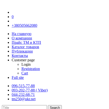
0
+380505662080
На главную
О компании
Прайс TM и КТП
Каталог товаров
Публикации
Контакты
Customer page
Login
Registration
Cart
Full site
096-515-77-88
093-202-77-88 ( Viber)
044-232-68-71
tm250@ukr.net