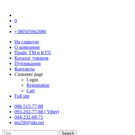
0
+380505662080
На главную
О компании
Прайс TM и КТП
Каталог товаров
Публикации
Контакты
Customer page
Login
Registration
Cart
Full site
096-515-77-88
093-202-77-88 ( Viber)
044-232-68-71
tm250@ukr.net