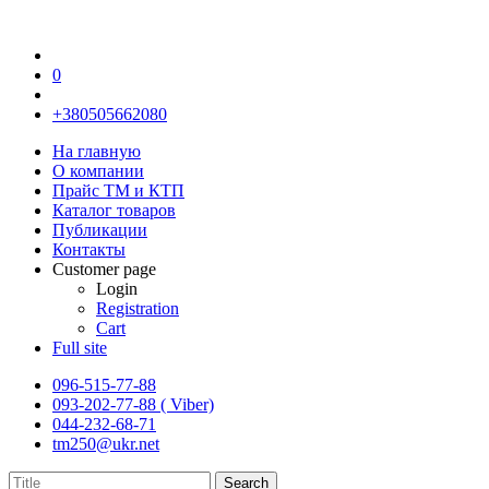
0
+380505662080
На главную
О компании
Прайс TM и КТП
Каталог товаров
Публикации
Контакты
Customer page
Login
Registration
Cart
Full site
096-515-77-88
093-202-77-88 ( Viber)
044-232-68-71
tm250@ukr.net