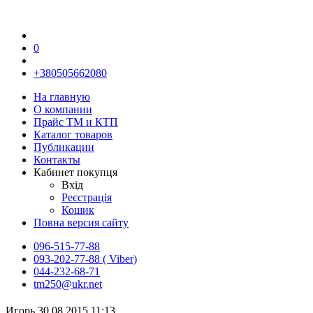
0
+380505662080
На главную
О компании
Прайс TM и КТП
Каталог товаров
Публикации
Контакты
Кабинет покупця
Вхід
Реєстрація
Кошик
Повна версия сайту
096-515-77-88
093-202-77-88 ( Viber)
044-232-68-71
tm250@ukr.net
Игорь
30.08.2015 11:13