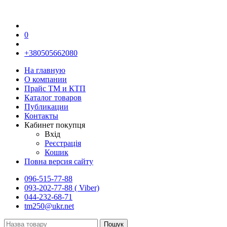
0
+380505662080
На главную
О компании
Прайс TM и КТП
Каталог товаров
Публикации
Контакты
Кабинет покупця
Вхід
Реєстрація
Кошик
Повна версия сайту
096-515-77-88
093-202-77-88 ( Viber)
044-232-68-71
tm250@ukr.net