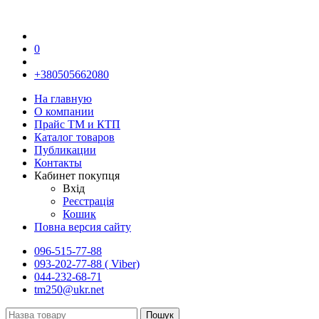
0
+380505662080
На главную
О компании
Прайс TM и КТП
Каталог товаров
Публикации
Контакты
Кабинет покупця
Вхід
Реєстрація
Кошик
Повна версия сайту
096-515-77-88
093-202-77-88 ( Viber)
044-232-68-71
tm250@ukr.net