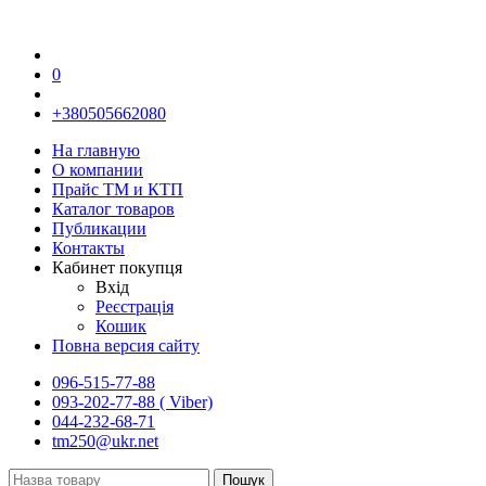
0
+380505662080
На главную
О компании
Прайс TM и КТП
Каталог товаров
Публикации
Контакты
Кабинет покупця
Вхід
Реєстрація
Кошик
Повна версия сайту
096-515-77-88
093-202-77-88 ( Viber)
044-232-68-71
tm250@ukr.net