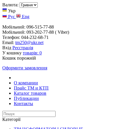
Валюта:
Укр
Рус
Eng
Мобільний: 096-515-77-88
Мобільний: 093-202-77-88 ( Viber)
Телефон: 044-232-68-71
Email:
tm250@ukr.net
Вхід
Реєстрація
У кошику
товарів:
0
Кошик порожній
Оформити замовлення
О компании
Прайс TM и КТП
Каталог товаров
Публикации
Контакты
Категорії