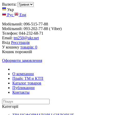
Валюта:
Укр
Рус
Eng
Мобільний: 096-515-77-88
Мобільний: 093-202-77-88 ( Viber)
Телефон: 044-232-68-71
Email:
tm250@ukr.net
Вхід
Реєстрація
У кошику
товарів:
0
Кошик порожній
Оформити замовлення
О компании
Прайс TM и КТП
Каталог товаров
Публикации
Контакты
Категорії