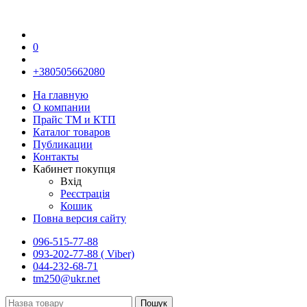
0
+380505662080
На главную
О компании
Прайс TM и КТП
Каталог товаров
Публикации
Контакты
Кабинет покупця
Вхід
Реєстрація
Кошик
Повна версия сайту
096-515-77-88
093-202-77-88 ( Viber)
044-232-68-71
tm250@ukr.net