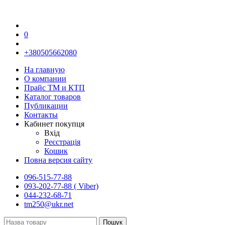
0
+380505662080
На главную
О компании
Прайс TM и КТП
Каталог товаров
Публикации
Контакты
Кабинет покупця
Вхід
Реєстрація
Кошик
Повна версия сайту
096-515-77-88
093-202-77-88 ( Viber)
044-232-68-71
tm250@ukr.net