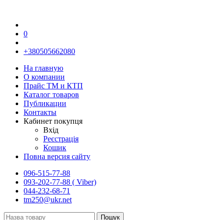
0
+380505662080
На главную
О компании
Прайс TM и КТП
Каталог товаров
Публикации
Контакты
Кабинет покупця
Вхід
Реєстрація
Кошик
Повна версия сайту
096-515-77-88
093-202-77-88 ( Viber)
044-232-68-71
tm250@ukr.net