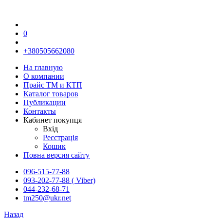
0
+380505662080
На главную
О компании
Прайс TM и КТП
Каталог товаров
Публикации
Контакты
Кабинет покупця
Вхід
Реєстрація
Кошик
Повна версия сайту
096-515-77-88
093-202-77-88 ( Viber)
044-232-68-71
tm250@ukr.net
Назад