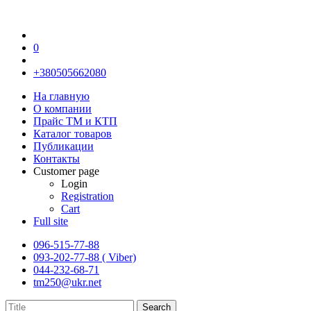
0
+380505662080
На главную
О компании
Прайс TM и КТП
Каталог товаров
Публикации
Контакты
Customer page
Login
Registration
Cart
Full site
096-515-77-88
093-202-77-88 ( Viber)
044-232-68-71
tm250@ukr.net