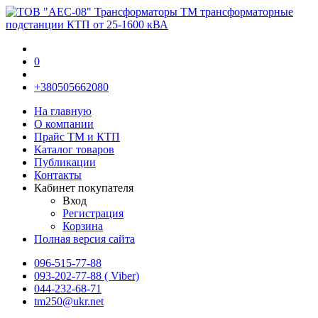
0
+380505662080
На главную
О компании
Прайс TM и КТП
Каталог товаров
Публикации
Контакты
Кабинет покупателя
Вход
Регистрация
Корзина
Полная версия сайта
096-515-77-88
093-202-77-88 ( Viber)
044-232-68-71
tm250@ukr.net