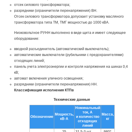
отсек силового трансформатора;
разрядники (ограничители перенапряжения) ВН.
Отсек силового трансформатора допускает установку масляного
трансформатора типа ТМ, ТМГ мощностью до 1000 кВА.
Низковольтное РУНН выполнено в виде щита и имеет следующее
оборудование:
вводной разъединитель (автоматический выключатель);
автоматические выключатели (рубильники с предохранителями)
отходящих линий;
панель учета электроэнергии и контроля напряжения на шинах 0,4
кВ;
автомат включения уличного освещения;
разрядники (ограничители перенапряжения) НН.
Классификация исполнения КТПв
Технические данные
Номинальный
ток, А
Мощность,
Масса,
Обозначение
и количество
кВ·А
кг
отходящих
линий
25
31,5-3 шт.
980*