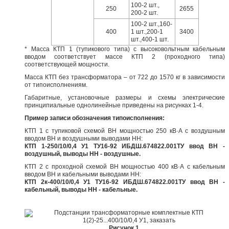
100-2 шт.,
250
2655
200-2 шт.
100-2 шт.,160-
400
1 шт.,200-1
3400
шт.,400-1 шт.
* Масса КТП 1 (тупикового типа) с высоковольтным кабельным
вводом соответствует массе КТП 2 (проходного типа)
соответствующей мощности.
Масса КТП без трансформатора – от 722 до 1570 кг в зависимости
от типоисполнениям.
Габаритные, установочные размеры и схемы электрические
принципиальные однолинейные приведены на рисунках 1-4.
Пример записи обозначения типоисполнения:
КТП 1 с тупиковой схемой ВН мощностью 250 кВ·А с воздушным
вводом ВН и воздушными выводами НН:
КТП 1-250/10/0,4 У1 ТУ16-92 ИБДШ.674822.001ТУ ввод ВН -
воздушный, выводы НН - воздушные.
КТП 2 с проходной схемой ВН мощностью 400 кВ·А с кабельным
вводом ВН и кабельными выводами НН:
КТП 2к-400/10/0,4 У1 ТУ16-92 ИБДШ.674822.001ТУ ввод ВН -
кабельный, выводы НН - кабельные.
Рисунок 1.