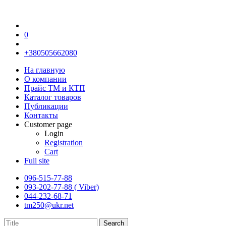
0
+380505662080
На главную
О компании
Прайс TM и КТП
Каталог товаров
Публикации
Контакты
Customer page
Login
Registration
Cart
Full site
096-515-77-88
093-202-77-88 ( Viber)
044-232-68-71
tm250@ukr.net