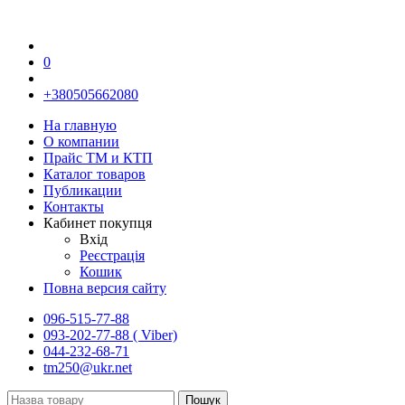
0
+380505662080
На главную
О компании
Прайс TM и КТП
Каталог товаров
Публикации
Контакты
Кабинет покупця
Вхід
Реєстрація
Кошик
Повна версия сайту
096-515-77-88
093-202-77-88 ( Viber)
044-232-68-71
tm250@ukr.net