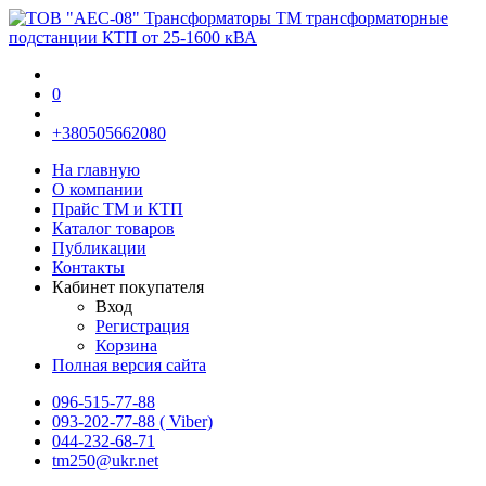
0
+380505662080
На главную
О компании
Прайс TM и КТП
Каталог товаров
Публикации
Контакты
Кабинет покупателя
Вход
Регистрация
Корзина
Полная версия сайта
096-515-77-88
093-202-77-88 ( Viber)
044-232-68-71
tm250@ukr.net