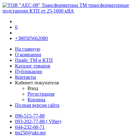
0
+380505662080
На главную
О компании
Прайс TM и КТП
Каталог товаров
Публикации
Контакты
Кабинет покупателя
Вход
Регистрация
Корзина
Полная версия сайта
096-515-77-88
093-202-77-88 ( Viber)
044-232-68-71
tm250@ukr.net