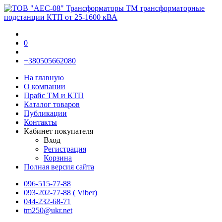
0
+380505662080
На главную
О компании
Прайс TM и КТП
Каталог товаров
Публикации
Контакты
Кабинет покупателя
Вход
Регистрация
Корзина
Полная версия сайта
096-515-77-88
093-202-77-88 ( Viber)
044-232-68-71
tm250@ukr.net