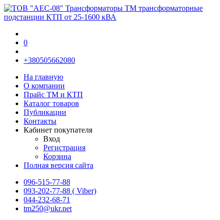
0
+380505662080
На главную
О компании
Прайс TM и КТП
Каталог товаров
Публикации
Контакты
Кабинет покупателя
Вход
Регистрация
Корзина
Полная версия сайта
096-515-77-88
093-202-77-88 ( Viber)
044-232-68-71
tm250@ukr.net