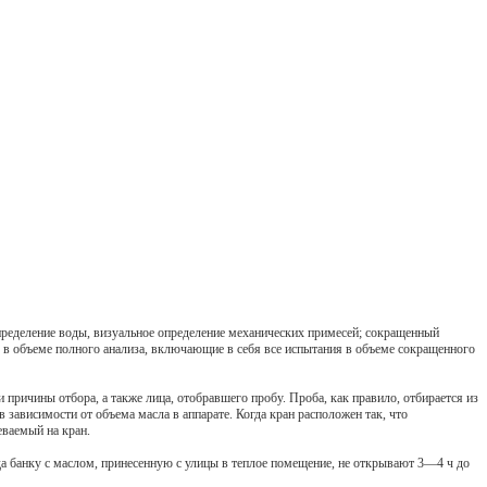
определение воды, визуальное определение механических примесей; сокращенный
 в объеме полного анализа, включающие в себя все испытания в объеме сокращенного
причины отбора, а также лица, отобравшего пробу. Проба, как правило, отбирается из
 зависимости от объема масла в аппарате. Когда кран расположен так, что
еваемый на кран.
да банку с маслом, принесенную с улицы в теплое помещение, не открывают 3—4 ч до