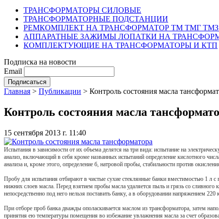
ТРАНСФОРМАТОРЫ СИЛОВЫЕ
ТРАНСФОРМАТОРНЫЕ ПОДСТАНЦИИ
РЕМКОМПЛЕКТ НА ТРАНСФОРМАТОР ТМ ТМГ ТМЗ
АППАРАТНЫЕ ЗАЖИМЫ ЛОПАТКИ НА ТРАНСФОРМ
КОМПЛЕКТУЮЩИЕ НА ТРАНСФОРМАТОРЫ И КТП
Подписка на новости
Email
Главная
>
Публикации
>
Контроль состояния масла тансформа
Контроль состояния масла тансформат
15 сентября 2013 г. 11:40
Испытания в зависимости от их объема делятся на три вида: испытание на электриче
анализ, включающий в себя кроме названных испытаний определение кислотного числа
анализа и, кроме этого, определение б, натровой пробы, стабильности против окислен
Пробу для испытания отбирают в чистые сухие стеклянные банки вместимостью 1 л с п
нижних слоев масла. Перед взятием пробы масла удаляется пыль и грязь со сливного к
непосредственно под него нельзя поставить банку, а в оборудовании напряжением 220 
При отборе проб банка дважды ополаскивается маслом из трансформатора, затем напо
принятия ею температуры помещения во избежание увлажнения масла за счет образова