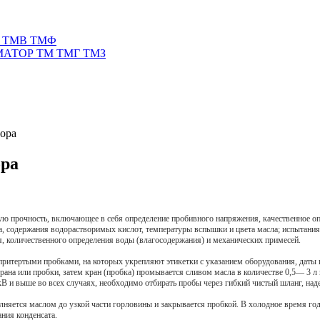
 ТМВ ТМФ
АТОР ТМ ТМГ ТМЗ
тора
ора
скую прочность, включающее в себя определение пробивного напряжения, качественное 
, содержания водорастворимых кислот, температуры вспышки и цвета масла; испытания
ия, количественного определения воды (влагосодержания) и механических примесей.
ритертыми пробками, на которых укрепляют этикетки с указанием оборудования, даты и 
рана или пробки, затем кран (пробка) промывается сливом масла в количестве 0,5— 3 л в
кВ и выше во всех случаях, необходимо отбирать пробы через гибкий чистый шланг, над
лняется маслом до узкой части горловины и закрывается пробкой. В холодное время го
ния конденсата.