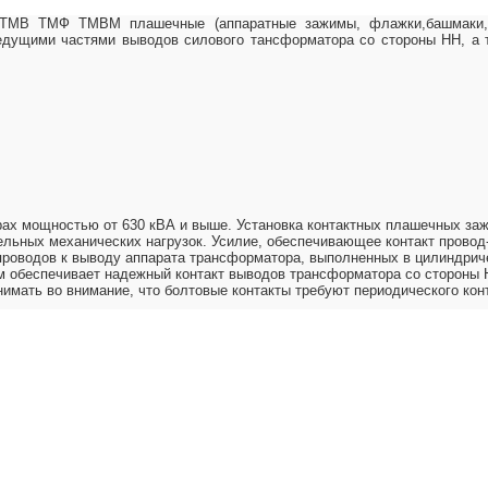
ТМВ ТМФ ТМВМ плашечные (аппаратные зажимы, флажки,башмаки,пет
едущими частями выводов силового тансформатора со стороны НН, а 
рах мощностью от 630 кВА и выше. Установка контактных плашечных з
ельных механических нагрузок. Усилие, обеспечивающее контакт провод-
оводов к выводу аппарата трансформатора, выполненных в цилиндриче
обеспечивает надежный контакт выводов трансформатора со стороны Н
имать во внимание, что болтовые контакты требуют периодического кон