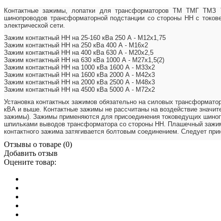
Контактные зажимы, лопатки для трансформаторов ТМ ТМГ ТМЗ 
шинопроводов трансформаторной подстанции со стороны НН с токов
электрической сети.
Зажим контактный НН на 25-160 кВа 250 А - М12х1,75
Зажим контактный НН на 250 кВа 400 А - М16х2
Зажим контактный НН на 400 кВа 630 А - М20х2,5
Зажим контактный НН на 630 кВа 1000 А - М27х1,5(2)
Зажим контактный НН на 1000 кВа 1600 А - М33х2
Зажим контактный НН на 1600 кВа 2000 А - М42х3
Зажим контактный НН на 2000 кВа 2500 А - М48х3
Зажим контактный НН на 4500 кВа 5000 А - М72х2
Установка контактных зажимов обязательно на силовых трансформато
кВА и выше. Контактные зажимы не рассчитаны на воздействие значит
зажимы). Зажимы применяются для присоединения токоведущих шинопр
шпильками выводов трансформатора со стороны НН. Плашечный зажим 
контактного зажима затягивается болтовым соединением. Следует прин
Отзывы о товаре (
0
)
Добавить отзыв
Оцените товар: