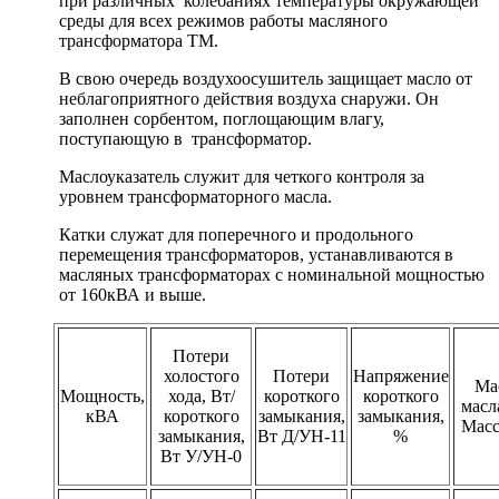
при различных колебаниях температуры окружающей
среды для всех режимов работы масляного
трансформатора ТМ.
В свою очередь воздухоосушитель защищает масло от
неблагоприятного действия воздуха снаружи. Он
заполнен сорбентом, поглощающим влагу,
поступающую в трансформатор.
Маслоуказатель служит для четкого контроля за
уровнем трансформаторного масла.
Катки служат для поперечного и продольного
перемещения трансформаторов, устанавливаются в
масляных трансформаторах с номинальной мощностью
от 160кВА и выше.
Потери
холостого
Потери
Напряжение
Ма
Мощность,
хода, Вт/
короткого
короткого
масла
кВА
короткого
замыкания,
замыкания,
Масс
замыкания,
Вт Д/УН-11
%
Вт У/УН-0