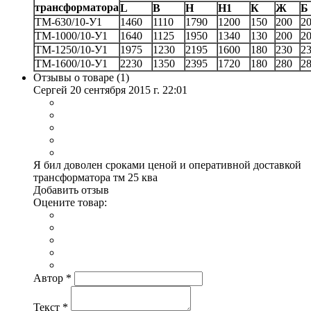
трансформатора
L
B
H
H1
К
Ж
Б
ТМ-630/10-У1
1460
1110
1790
1200
150
200
2
ТМ-1000/10-У1
1640
1125
1950
1340
130
200
2
ТМ-1250/10-У1
1975
1230
2195
1600
180
230
2
ТМ-1600/10-У1
2230
1350
2395
1720
180
280
2
Отзывы о товаре (
1
)
Сергей
20 сентября 2015 г. 22:01
Я бил доволен сроками ценой и оперативной доставкой
трансформатора тм 25 ква
Добавить отзыв
Оцените товар:
Автор
*
Текст
*