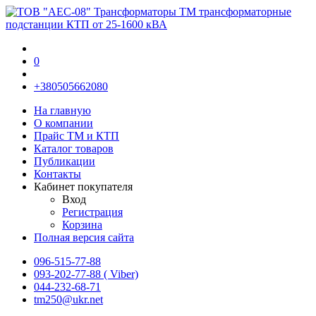
0
+380505662080
На главную
О компании
Прайс TM и КТП
Каталог товаров
Публикации
Контакты
Кабинет покупателя
Вход
Регистрация
Корзина
Полная версия сайта
096-515-77-88
093-202-77-88 ( Viber)
044-232-68-71
tm250@ukr.net