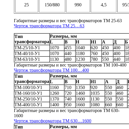
25
150/880
990
4,5
95/
Габаритные размеры и вес трансформаторов ТМ 25-63
Чертеж трансформатора TM 25…63
Размеры, мм
Тип
трансформатора
L
B
H
H1
A
Д
Б
ТМ-25/10-У1
1070
455
1040
620
450
400
1
ТМ-40/10-У1
1070
440
1180
760
450
400
1
ТМ-63/10-У1
1130
480
1230
780
550
440
1
Габаритные размеры и вес трансформаторов ТМ 100-400
Чертеж трансформатора TM 100…400
Размеры, мм
Тип
трансформатора
L
B
H
H1
A
Д
ТМ-100/10-У1
1160
710
1350
920
550
460
ТМ-160/10-У1
1260
720
1460
1035
550
460
ТМ-250/10-У1
1370
740
1600
1130
550
550
ТМ-400/10-У1
1400
950
1660
1080
660
660
Габаритные размеры и вес трансформаторов ТМ 630-
1600
Чертеж трансформатора ТМ 630…1600
Размеры, мм
Тип