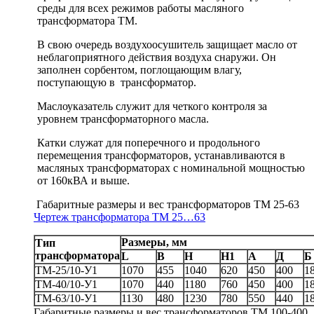
среды для всех режимов работы масляного
трансформатора ТМ.
В свою очередь воздухоосушитель защищает масло от
неблагоприятного действия воздуха снаружи. Он
заполнен сорбентом, поглощающим влагу,
поступающую в трансформатор.
Маслоуказатель служит для четкого контроля за
уровнем трансформаторного масла.
Катки служат для поперечного и продольного
перемещения трансформаторов, устанавливаются в
масляных трансформаторах с номинальной мощностью
от 160кВА и выше.
Габаритные размеры и вес трансформаторов ТМ 25-63
Чертеж трансформатора TM 25…63
Размеры, мм
Тип
трансформатора
L
B
H
H1
A
Д
Б
ТМ-25/10-У1
1070
455
1040
620
450
400
1
ТМ-40/10-У1
1070
440
1180
760
450
400
1
ТМ-63/10-У1
1130
480
1230
780
550
440
1
Габаритные размеры и вес трансформаторов ТМ 100-400