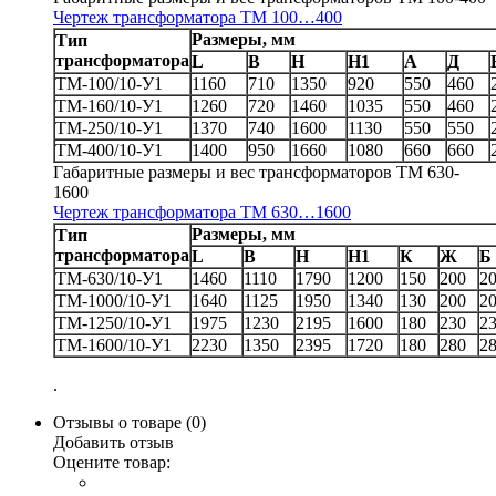
Чертеж трансформатора TM 100…400
Размеры, мм
Тип
трансформатора
L
B
H
H1
A
Д
ТМ-100/10-У1
1160
710
1350
920
550
460
ТМ-160/10-У1
1260
720
1460
1035
550
460
ТМ-250/10-У1
1370
740
1600
1130
550
550
ТМ-400/10-У1
1400
950
1660
1080
660
660
Габаритные размеры и вес трансформаторов ТМ 630-
1600
Чертеж трансформатора ТМ 630…1600
Размеры, мм
Тип
трансформатора
L
B
H
H1
К
Ж
Б
ТМ-630/10-У1
1460
1110
1790
1200
150
200
2
ТМ-1000/10-У1
1640
1125
1950
1340
130
200
2
ТМ-1250/10-У1
1975
1230
2195
1600
180
230
2
ТМ-1600/10-У1
2230
1350
2395
1720
180
280
2
.
Отзывы о товаре (
0
)
Добавить отзыв
Оцените товар: