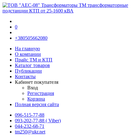
0
+380505662080
На главную
О компании
Прайс TM и КТП
Каталог товаров
Публикации
Контакты
Кабинет покупателя
Вход
Регистрация
Корзина
Полная версия сайта
096-515-77-88
093-202-77-88 ( Viber)
044-232-68-71
tm250@ukr.net