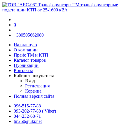
0
+380505662080
На главную
О компании
Прайс TM и КТП
Каталог товаров
Публикации
Контакты
Кабинет покупателя
Вход
Регистрация
Корзина
Полная версия сайта
096-515-77-88
093-202-77-88 ( Viber)
044-232-68-71
tm250@ukr.net