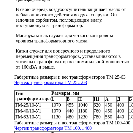
В свою очередь воздухоосушитель защищает масло от
неблагоприятного действия воздуха снаружи. Он
заполнен сорбентом, поглощающим влагу,
поступающую в трансформатор.
Маслоуказатель служит для четкого контроля за
уровнем трансформаторного масла.
Катки служат для поперечного и продольного
перемещения трансформаторов, устанавливаются в
масляных трансформаторах с номинальной мощностью
от 160кВА и выше.
Габаритные размеры и вес трансформаторов ТМ 25-63
Чертеж трансформатора TM 25…63
Размеры, мм
Тип
трансформатора
L
B
H
H1
A
Д
Б
ТМ-25/10-У1
1070
455
1040
620
450
400
1
ТМ-40/10-У1
1070
440
1180
760
450
400
1
ТМ-63/10-У1
1130
480
1230
780
550
440
1
Габаритные размеры и вес трансформаторов ТМ 100-400
Чертеж трансформатора TM 100…400