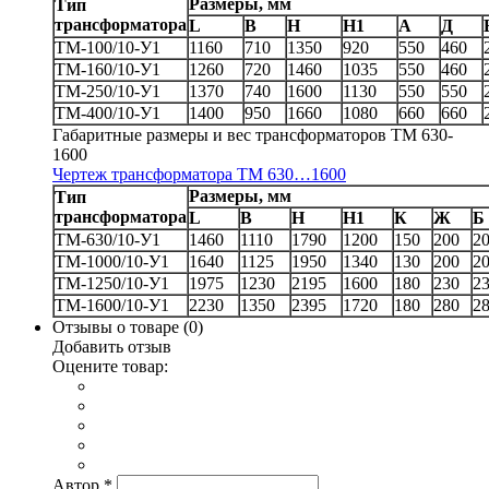
Размеры, мм
Тип
трансформатора
L
B
H
H1
A
Д
ТМ-100/10-У1
1160
710
1350
920
550
460
ТМ-160/10-У1
1260
720
1460
1035
550
460
ТМ-250/10-У1
1370
740
1600
1130
550
550
ТМ-400/10-У1
1400
950
1660
1080
660
660
Габаритные размеры и вес трансформаторов ТМ 630-
1600
Чертеж трансформатора ТМ 630…1600
Размеры, мм
Тип
трансформатора
L
B
H
H1
К
Ж
Б
ТМ-630/10-У1
1460
1110
1790
1200
150
200
2
ТМ-1000/10-У1
1640
1125
1950
1340
130
200
2
ТМ-1250/10-У1
1975
1230
2195
1600
180
230
2
ТМ-1600/10-У1
2230
1350
2395
1720
180
280
2
Отзывы о товаре (
0
)
Добавить отзыв
Оцените товар:
Автор
*