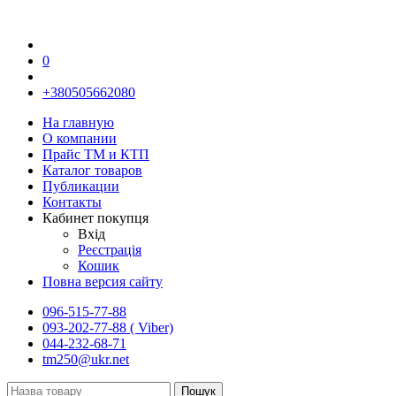
0
+380505662080
На главную
О компании
Прайс TM и КТП
Каталог товаров
Публикации
Контакты
Кабинет покупця
Вхід
Реєстрація
Кошик
Повна версия сайту
096-515-77-88
093-202-77-88 ( Viber)
044-232-68-71
tm250@ukr.net