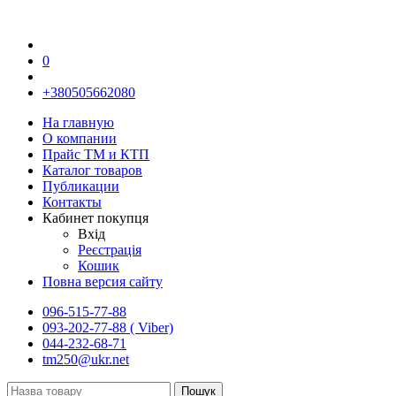
0
+380505662080
На главную
О компании
Прайс TM и КТП
Каталог товаров
Публикации
Контакты
Кабинет покупця
Вхід
Реєстрація
Кошик
Повна версия сайту
096-515-77-88
093-202-77-88 ( Viber)
044-232-68-71
tm250@ukr.net