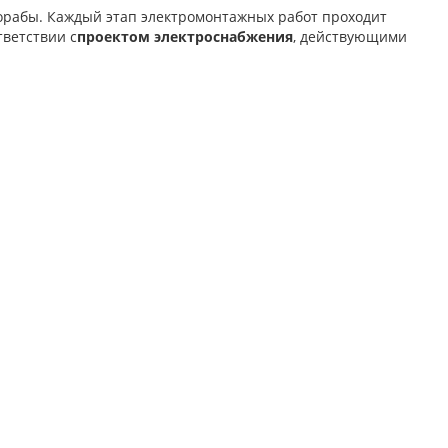
орабы. Каждый этап электромонтажных работ проходит
тветствии с
проектом электроснабжения
, действующими