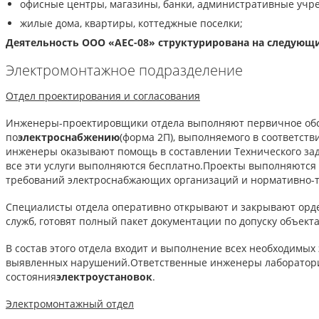
офисные центры, магазины, банки, административные учр
жилые дома, квартиры, коттеджные поселки;
Деятельность ООО «
АЕС-08
» структурирована на следующ
Электромонтажное подразделение
Отдел проектирования и согласования
Инженеры-проектировщики отдела выполняют первичное обсл
по
электроснабжению
(форма 2П), выполняемого в соответст
инженеры оказывают помощь в составлении Технического зада
все эти услуги выполняются бесплатно.Проекты выполняются
требований электроснабжающих организаций и нормативно-т
Специалисты отдела оперативно открывают и закрывают орд
служб, готовят полный пакет документации по допуску объек
В состав этого отдела входит и выполнение всех необходимых
выявленных нарушений.Ответственные инженеры лаборатори
состояния
электроустановок
.
Электромонтажный отдел