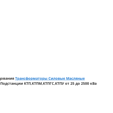
дования
Трансформаторы Силовые Масляные
Подстанции КТП,КТПМ,КТПГС,КТПУ от 25 до 2500 кВа