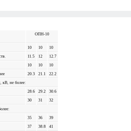
ОПН-10
10
10
10
ств.
11.5
12
12.7
10
10
10
нее
20.3
21.1
22.2
 кВ, не более:
28.6
29.2
30.6
30
31
32
олее:
35
36
39
37
38.8
41