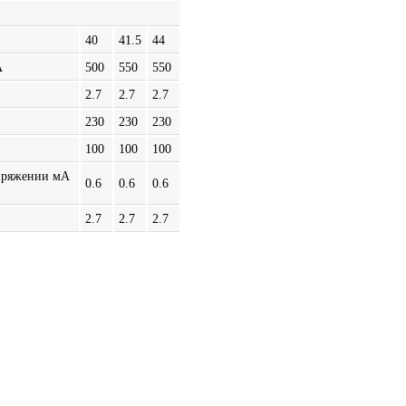
40
41.5
44
А
500
550
550
2.7
2.7
2.7
230
230
230
100
100
100
апряжении мА
0.6
0.6
0.6
2.7
2.7
2.7