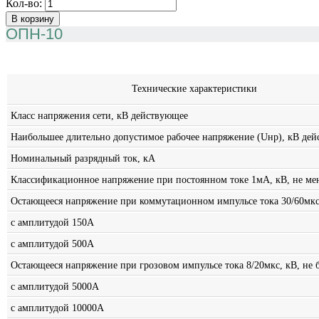
Кол-во:
ОПН-10
Технические характеристики
Класс напряжения сети, кВ действующее
Наибольшее длительно допустимое рабочее напряжение (Uнр), кВ дей
Номинальный разрядный ток, кА
Классификационное напряжение при постоянном токе 1мА, кВ, не ме
Остающееся напряжение при коммутационном импульсе тока 30/60мкс,
с амплитудой 150А
с амплитудой 500А
Остающееся напряжение при грозовом импульсе тока 8/20мкс, кВ, не б
с амплитудой 5000А
с амплитудой 10000А