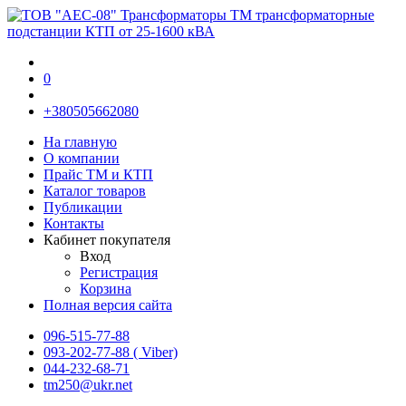
0
+380505662080
На главную
О компании
Прайс TM и КТП
Каталог товаров
Публикации
Контакты
Кабинет покупателя
Вход
Регистрация
Корзина
Полная версия сайта
096-515-77-88
093-202-77-88 ( Viber)
044-232-68-71
tm250@ukr.net