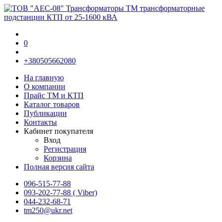
0
+380505662080
На главную
О компании
Прайс TM и КТП
Каталог товаров
Публикации
Контакты
Кабинет покупателя
Вход
Регистрация
Корзина
Полная версия сайта
096-515-77-88
093-202-77-88 ( Viber)
044-232-68-71
tm250@ukr.net