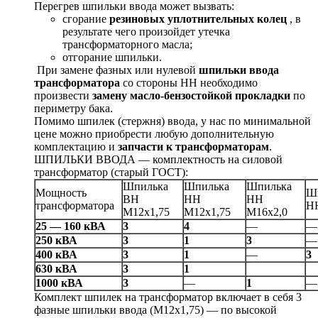
Перегрев шпильки ввода может вызвать:
сгорание
резиновых уплотнительных колец
, в
результате чего произойдет утечка
трансформаторного масла;
отгорание шпильки.
При замене фазных или нулевой
шпил
ь
ки ввода
трансформатора
со стороны НН необходимо
произвести
замену масло-бензостойкой прокладки
по
периметру бака.
Помимо шпилек (стержня) ввода, у нас по минимальной
цене можно приобрести любую дополнительную
комплектацию и
запчасти к трансформаторам
.
ШПИЛЬКИ ВВОДА — комплектность на силовой
трансформатор (старый ГОСТ):
Шпилька
Шпилька
Шпилька
Мощность
Ш
ВН
НН
НН
трансформатора
Н
М12х1,75
М12х1,75
М16х2,0
25 — 160 кВА
3
4
—
—
250 кВА
3
1
3
—
400 кВА
3
1
—
3
630 кВА
3
1
1000 кВА
3
—
1
—
Комплект шпилек на трансформатор включает в себя 3
фазные шпильки ввода (М12х1,75) — по высокой