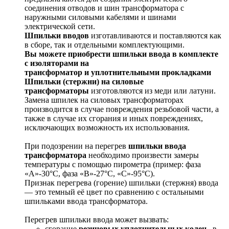
соединения отводов и шин трансформатора с
наружными силовыми кабелями и шинами
электрической сети.
Шпильки вводов
изготавливаются и поставляются как
в сборе, так и отдельными комплектующими.
Вы можете приобрести шпильки ввода в комплекте
с
изоляторами на
трансформатор и уплотнительными прокладками
Шпильки (стержни) на силовые
трансформаторы
изготовляются из меди или латуни.
Замена шпилек на силовых трансформаторах
производится в случае повреждения резьбовой части, а
также в случае их сгорания и иных повреждениях,
исключающих возможность их использования.
При подозрении на перегрев
шпильки ввода
трансформатора
необходимо произвести замеры
температуры с помощью пирометра (пример: фаза
«А»-30°С, фаза «В»-27°С, «С»-95°С).
Признак перегрева (горение) шпильки (стержня) ввода
— это темный её цвет по сравнению с остальными
шпильками ввода трансформатора.
Перегрев шпильки ввода может вызвать:
сгорание
резиновых уплотнительных колец
, в