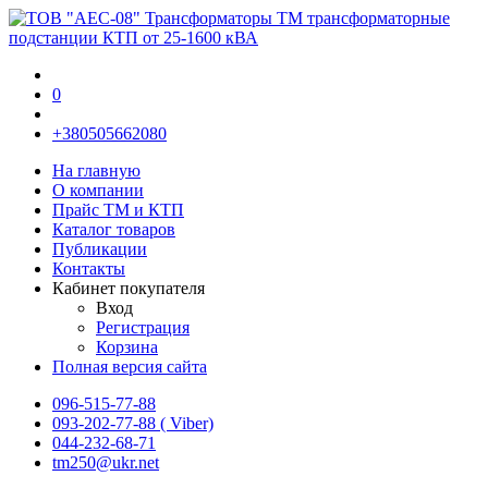
0
+380505662080
На главную
О компании
Прайс TM и КТП
Каталог товаров
Публикации
Контакты
Кабинет покупателя
Вход
Регистрация
Корзина
Полная версия сайта
096-515-77-88
093-202-77-88 ( Viber)
044-232-68-71
tm250@ukr.net