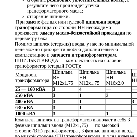
результате чего произойдет утечка
трансформаторного масла;
отгорание шпильки.
При замене фазных или нулевой
шпил
ь
ки ввода
трансформатора
со стороны НН необходимо
произвести
замену масло-бензостойкой прокладки
по
периметру бака.
Помимо шпилек (стержня) ввода, у нас по минимальной
цене можно приобрести любую дополнительную
комплектацию и
запчасти к трансформаторам
.
ШПИЛЬКИ ВВОДА — комплектность на силовой
трансформатор (старый ГОСТ):
Шпилька
Шпилька
Шпилька
Мощность
Ш
ВН
НН
НН
трансформатора
Н
М12х1,75
М12х1,75
М16х2,0
25 — 160 кВА
3
4
—
—
250 кВА
3
1
3
—
400 кВА
3
1
—
3
630 кВА
3
1
1000 кВА
3
—
1
—
Комплект шпилек на трансформатор включает в себя 3
фазные шпильки ввода (М12х1,75) — по высокой
стороне (ВН) трансформатора , 3 фазные шпильки ввода
по низкой стороне (НН) трансформатора, и одна нулевая