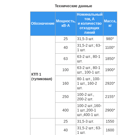
Технические данные
Номинальный
ток, А
Мощность,
Масса,
Обозначение
и количество
кВ·А
кг
отходящих
линий
25
31,5-3 шт.
980*
31,5-2 шт.; 63-
40
1100*
1 шт.
63-2 шт., 80-1
63
1850*
шт.
63-2 шт., 80-1
100
1900*
шт., 100-1 шт.
КТП 1
(тупиковая)
80-1 шт., 100-
160
1 шт., 160-2
2920*
шт.
100-2 шт.,
250
2155*
200-2 шт.
100-2 шт.,160-
400
1 шт.,200-1
2900*
шт.,400-1 шт.
25
31,5-3 шт.
1550
31,5-2 шт.; 63-
40
1600
1 шт.