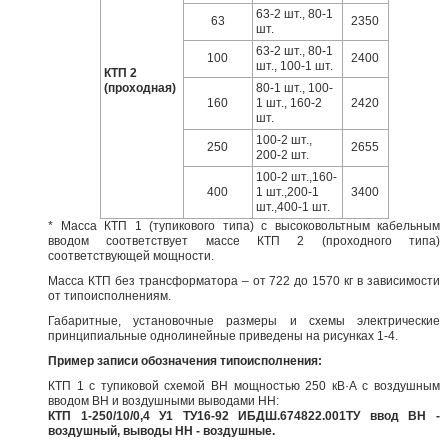
63-2 шт., 80-1
63
2350
шт.
63-2 шт., 80-1
100
2400
шт., 100-1 шт.
КТП 2
(проходная)
80-1 шт., 100-
160
1 шт., 160-2
2420
шт.
100-2 шт.,
250
2655
200-2 шт.
100-2 шт.,160-
400
1 шт.,200-1
3400
шт.,400-1 шт.
* Масса КТП 1 (тупикового типа) с высоковольтным кабельным
вводом соответствует массе КТП 2 (проходного типа)
соответствующей мощности.
Масса КТП без трансформатора – от 722 до 1570 кг в зависимости
от типоисполнениям.
Габаритные, установочные размеры и схемы электрические
принципиальные однолинейные приведены на рисунках 1-4.
Пример записи обозначения типоисполнения:
КТП 1 с тупиковой схемой ВН мощностью 250 кВ·А с воздушным
вводом ВН и воздушными выводами НН:
КТП 1-250/10/0,4 У1 ТУ16-92 ИБДШ.674822.001ТУ ввод ВН -
воздушный, выводы НН - воздушные.