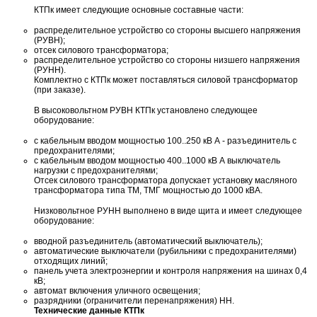
КТПк имеет следующие основные составные части:
распределительное устройство со стороны высшего напряжения
(РУВН);
отсек силового трансформатора;
распределительное устройство со стороны низшего напряжения
(РУНН).
Комплектно с КТПк может поставляться силовой трансформатор
(при заказе).
В высоковольтном РУВН КТПк установлено следующее
оборудование:
с кабельным вводом мощностью 100..250 кВ А - разъединитель с
предохранителями;
с кабельным вводом мощностью 400..1000 кВ А выключатель
нагрузки с предохранителями;
Отсек силового трансформатора допускает установку масляного
трансформатора типа ТМ, ТМГ мощностью до 1000 кВА.
Низковольтное РУНН выполнено в виде щита и имеет следующее
оборудование:
вводной разъединитель (автоматический выключатель);
автоматические выключатели (рубильники с предохранителями)
отходящих линий;
панель учета электроэнергии и контроля напряжения на шинах 0,4
кВ;
автомат включения уличного освещения;
разрядники (ограничители перенапряжения) НН.
Технические данные КТПк