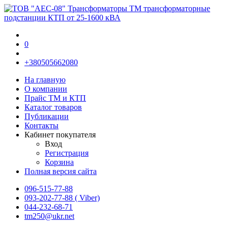
0
+380505662080
На главную
О компании
Прайс TM и КТП
Каталог товаров
Публикации
Контакты
Кабинет покупателя
Вход
Регистрация
Корзина
Полная версия сайта
096-515-77-88
093-202-77-88 ( Viber)
044-232-68-71
tm250@ukr.net