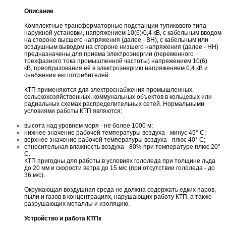
Описание
Комплектные трансформаторные подстанции тупикового типа
наружной установки, напряжением 10(6)/0,4 кВ, с кабельным вводом
на стороне высшего напряжения (далее - ВН), с кабельным или
воздушным выводом на стороне низшего напряжения (далее - НН)
предназначены для приема электроэнергии (переменного
трехфазного тока промышленной частоты) напряжением 10(6)
кВ, преобразования её в электроэнергию напряжением 0,4 кВ и
снабжения ею потребителей.
КТП применяются для электроснабжения промышленных,
сельскохозяйственных, коммунальных объектов в кольцевых или
радиальных схемах распределительных сетей. Нормальными
условиями работы КТП являются:
высота над уровнем моря - не более 1000 м;
нижнее значение рабочей температуры воздуха - минус 45° С;
верхнее значение рабочей температуры воздуха - плюс 40° С;
относительная влажность воздуха - 80% при температуре плюс 20°
С.
КТП пригодны для работы в условиях гололеда при толщине льда
до 20 мм и скорости ветра до 15 м/с (при отсутствии гололеда - до
36 м/с).
Окружающая воздушная среда не должна содержать едких паров,
пыли и газов в концентрациях, нарушающих работу КТП, а также
разрушающих металлы и изоляцию.
Устройство и работа КТПк