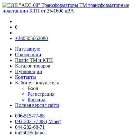
0
+380505662080
На главную
О компании
Прайс TM и КТП
Каталог товаров
Публикации
Контакты
Кабинет покупателя
Вход
Регистрация
Корзина
Полная версия сайта
096-515-77-88
093-202-77-88 ( Viber)
044-232-68-71
tm250@ukr.net